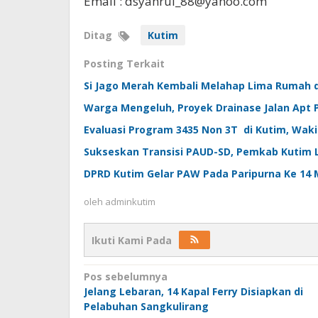
Email : dsyahrul_88@yahoo.com
Ditag
Kutim
Posting Terkait
Si Jago Merah Kembali Melahap Lima Rumah 
Warga Mengeluh, Proyek Drainase Jalan Apt
Evaluasi Program 3435 Non 3T di Kutim, Wakil
Sukseskan Transisi PAUD-SD, Pemkab Kutim 
DPRD Kutim Gelar PAW Pada Paripurna Ke 14 M
oleh
adminkutim
Ikuti Kami Pada
Navigasi
Pos sebelumnya
pos
Jelang Lebaran, 14 Kapal Ferry Disiapkan di
Pelabuhan Sangkulirang