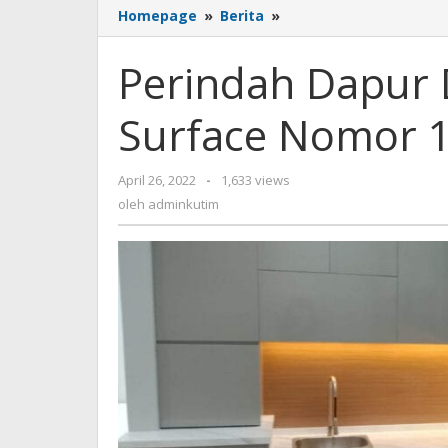
Perindah
Homepage
»
Berita
»
Dapur
Dengan
Perindah Dapur 
Produk
Solid
Surface Nomor 1
Surface
Nomor
1
oleh
April 26, 2022
-
1,633 views
di
adminkutim
Indonesia
oleh
adminkutim