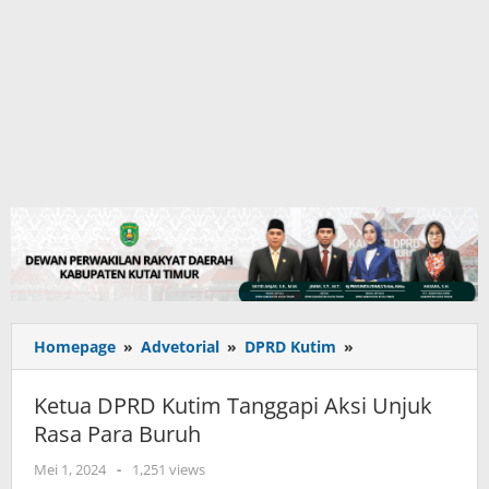
Ketua
Homepage
»
Advetorial
»
DPRD Kutim
»
DPRD
Kutim
Ketua DPRD Kutim Tanggapi Aksi Unjuk
Tanggapi
Rasa Para Buruh
Aksi
Unjuk
oleh
Mei 1, 2024
-
1,251 views
Rasa
adminkutim