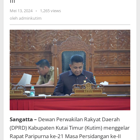
III
tentang
oleh
Mei 13, 2024
-
1,265 views
Penutupan
adminkutim
Masa
oleh
adminkutim
Persidangan
ke-
II
dan
Pembukaan
Masa
Persidangan
ke-
III
Sangatta –
Dewan Perwakilan Rakyat Daerah
(DPRD) Kabupaten Kutai Timur (Kutim) menggelar
Rapat Paripurna ke-21 Masa Persidangan ke-II