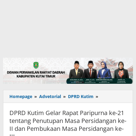
DPRD
Homepage
»
Advetorial
»
DPRD Kutim
»
Kutim
Gelar
DPRD Kutim Gelar Rapat Paripurna ke-21
Rapat
tentang Penutupan Masa Persidangan ke-
Paripurna
II dan Pembukaan Masa Persidangan ke-
ke-
21