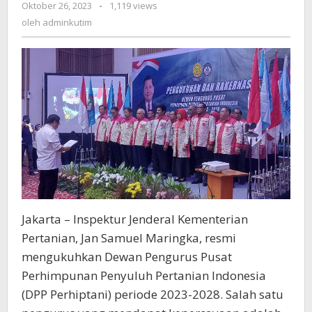
oleh
Oktober 26, 2023
-
1,119 views
Kasmidi
adminkutim
oleh
adminkutim
Bulang
Jadi
Bendahara
Umum
Jakarta – Inspektur Jenderal Kementerian
Pertanian, Jan Samuel Maringka, resmi
mengukuhkan Dewan Pengurus Pusat
Perhimpunan Penyuluh Pertanian Indonesia
(DPP Perhiptani) periode 2023-2028. Salah satu