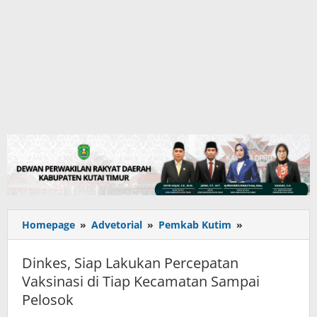
Dinkes,
Homepage
»
Advetorial
»
Pemkab Kutim
»
Siap
Lakukan
Dinkes, Siap Lakukan Percepatan
Percepatan
Vaksinasi di Tiap Kecamatan Sampai
Vaksinasi
Pelosok
di
Tiap