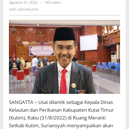
oleh
Agustus 31, 2022
-
745 views
adminkutim
oleh
adminkutim
SANGATTA – Usai dilantik sebagai Kepala Dinas
Kelautan dan Perikanan Kabupaten Kutai Timur
(Kutim), Rabu (31/8/2022) di Ruang Meranti
Setkab Kutim, Suriansyah menyampaikan akan