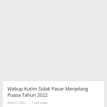
Wabup Kutim Sidak Pasar Menjelang
Puasa Tahun 2022
oleh
April 17, 2022
-
1,045 views
adminkutim