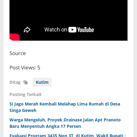
Source
Post Views: 5
Ditag
Kutim
Posting Terkait
Si Jago Merah Kembali Melahap Lima Rumah di Desa
Singa Geweh
Warga Mengeluh, Proyek Drainase Jalan Apt Pranoto
Baru Menyentuh Angka 17 Persen
Evaluasi Program 3435 Non 3T di Kutim, Wakil Bupati :