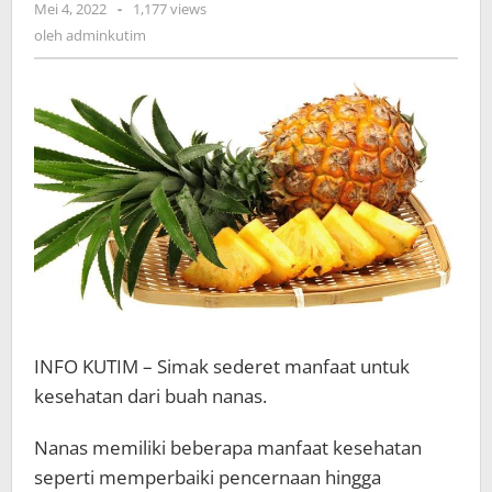
oleh
Mei 4, 2022
-
1,177 views
adminkutim
oleh
adminkutim
INFO KUTIM – Simak sederet manfaat untuk
kesehatan dari buah nanas.
Nanas memiliki beberapa manfaat kesehatan
seperti memperbaiki pencernaan hingga