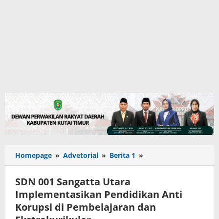
<strong>SDN
Homepage
»
Advetorial
»
Berita 1
»
001
Sangatta
SDN 001 Sangatta Utara
Utara
Implementasikan Pendidikan Anti
Implementasikan
Korupsi di Pembelajaran dan
Pendidikan
Anti