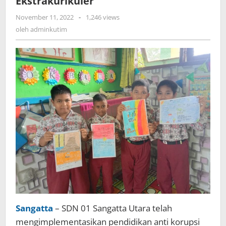
Ekstrakurikuler
Korupsi
oleh
November 11, 2022
-
1,246 views
di
adminkutim
Pembelajaran
oleh
adminkutim
dan
Ekstrakurikuler</str
Sangatta
– SDN 01 Sangatta Utara telah
mengimplementasikan pendidikan anti korupsi