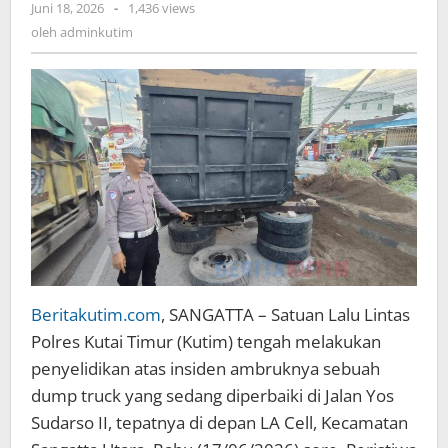
oleh
Juni 18, 2026
-
1,436 views
adminkutim
oleh
adminkutim
Beritakutim.com
, SANGATTA – Satuan Lalu Lintas
Polres Kutai Timur (Kutim) tengah melakukan
penyelidikan atas insiden ambruknya sebuah
dump truck yang sedang diperbaiki di Jalan Yos
Sudarso II, tepatnya di depan LA Cell, Kecamatan