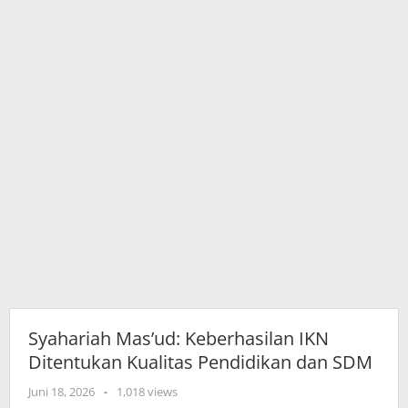
SDM
Syahariah Mas’ud: Keberhasilan IKN
Ditentukan Kualitas Pendidikan dan SDM
oleh
Juni 18, 2026
-
1,018 views
adminkutim