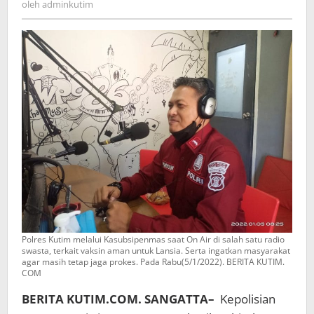
oleh
adminkutim
Polres Kutim melalui Kasubsipenmas saat On Air di salah satu radio
swasta, terkait vaksin aman untuk Lansia. Serta ingatkan masyarakat
agar masih tetap jaga prokes. Pada Rabu(5/1/2022). BERITA KUTIM.
COM
BERITA KUTIM.COM. SANGATTA–
Kepolisian