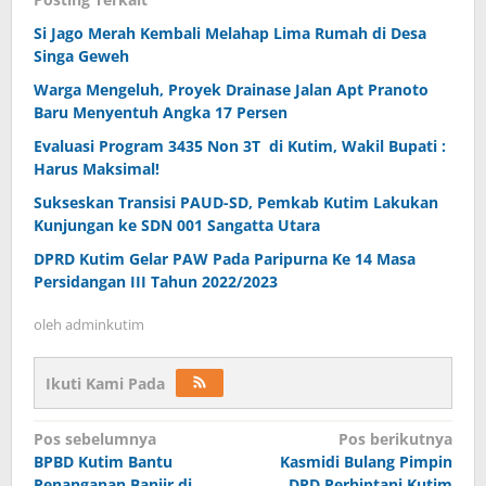
Si Jago Merah Kembali Melahap Lima Rumah di Desa
Singa Geweh
Warga Mengeluh, Proyek Drainase Jalan Apt Pranoto
Baru Menyentuh Angka 17 Persen
Evaluasi Program 3435 Non 3T di Kutim, Wakil Bupati :
Harus Maksimal!
Sukseskan Transisi PAUD-SD, Pemkab Kutim Lakukan
Kunjungan ke SDN 001 Sangatta Utara
DPRD Kutim Gelar PAW Pada Paripurna Ke 14 Masa
Persidangan III Tahun 2022/2023
oleh
adminkutim
Ikuti Kami Pada
Navigasi
Pos sebelumnya
Pos berikutnya
pos
BPBD Kutim Bantu
Kasmidi Bulang Pimpin
Penanganan Banjir di
DPD Perhiptani Kutim