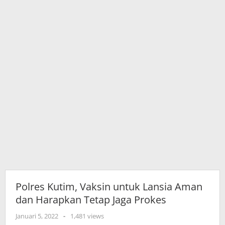
Tetap
Jaga
Prokes
Polres Kutim, Vaksin untuk Lansia Aman
dan Harapkan Tetap Jaga Prokes
oleh
Januari 5, 2022
-
1,481 views
adminkutim