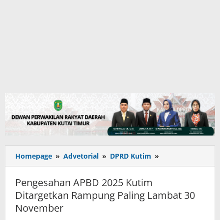
Pengesahan
Homepage
»
Advetorial
»
DPRD Kutim
»
APBD
2025
Pengesahan APBD 2025 Kutim
Kutim
Ditargetkan Rampung Paling Lambat 30
Ditargetkan
November
Rampung
Paling