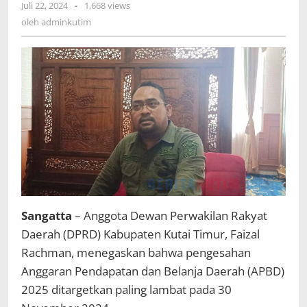
oleh
Juli 22, 2024
-
1,668 views
Lambat
adminkutim
oleh
adminkutim
30
November
Sangatta
– Anggota Dewan Perwakilan Rakyat
Daerah (DPRD) Kabupaten Kutai Timur, Faizal
Rachman, menegaskan bahwa pengesahan
Anggaran Pendapatan dan Belanja Daerah (APBD)
2025 ditargetkan paling lambat pada 30