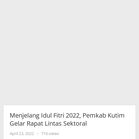
Lintas
Sektoral
Menjelang Idul Fitri 2022, Pemkab Kutim
Gelar Rapat Lintas Sektoral
oleh
April 23, 2022
-
716 views
adminkutim