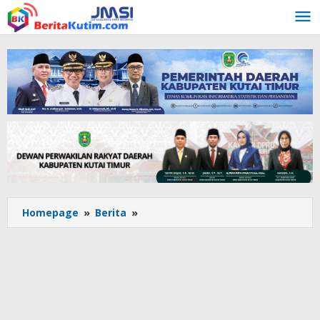
Lewati
ke
konten
KB-
Homepage
»
Berita
»
Kinsu
Apresiasi
Antusiasme
Partai
Pengusung
dan
Relawan