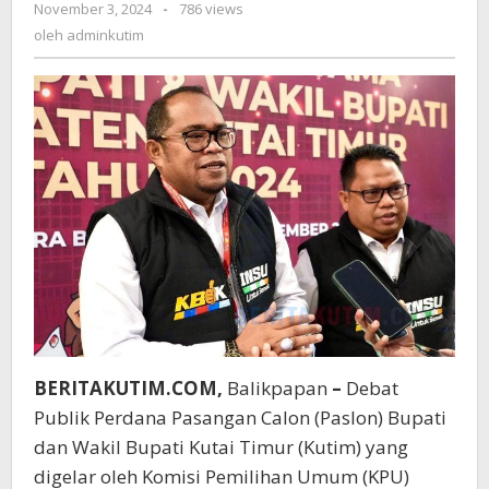
oleh
November 3, 2024
-
786 views
adminkutim
oleh
adminkutim
BERITAKUTIM.COM,
Balikpapan
–
Debat
Publik Perdana Pasangan Calon (Paslon) Bupati
dan Wakil Bupati Kutai Timur (Kutim) yang
digelar oleh Komisi Pemilihan Umum (KPU)