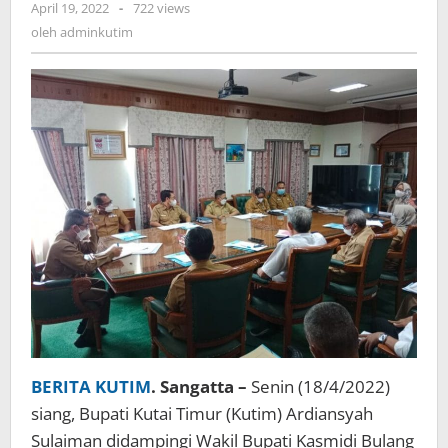
oleh
April 19, 2022
-
722 views
adminkutim
oleh
adminkutim
BERITA KUTIM
. Sangatta –
Senin (18/4/2022)
siang, Bupati Kutai Timur (Kutim) Ardiansyah
Sulaiman didampingi Wakil Bupati Kasmidi Bulang