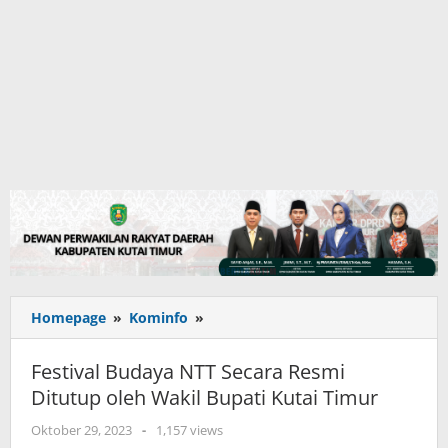
Festival
Homepage
»
Kominfo
»
Budaya
NTT
Festival Budaya NTT Secara Resmi
Secara
Ditutup oleh Wakil Bupati Kutai Timur
Resmi
Ditutup
oleh
Oktober 29, 2023
-
1,157 views
oleh
adminkutim