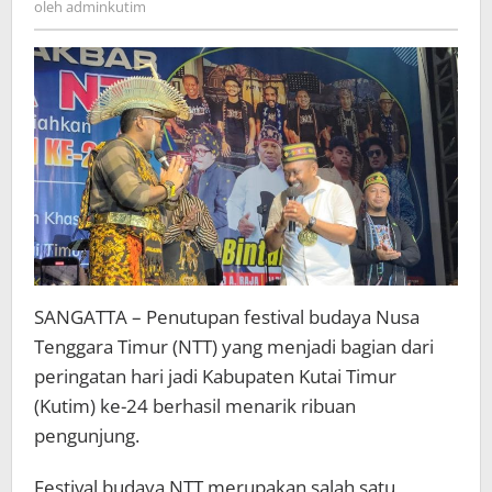
oleh
adminkutim
Wakil
Bupati
Kutai
Timur
SANGATTA – Penutupan festival budaya Nusa
Tenggara Timur (NTT) yang menjadi bagian dari
peringatan hari jadi Kabupaten Kutai Timur
(Kutim) ke-24 berhasil menarik ribuan
pengunjung.
Festival budaya NTT merupakan salah satu