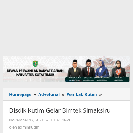
Disdik
Homepage
»
Advetorial
»
Pemkab Kutim
»
Kutim
Gelar
Disdik Kutim Gelar Bimtek Simaksiru
Bimtek
Simaksiru
oleh
November 17, 2021
-
1,107 views
adminkutim
oleh
adminkutim