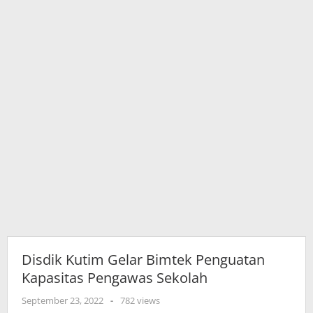
Disdik Kutim Gelar Bimtek Penguatan
Kapasitas Pengawas Sekolah
oleh
September 23, 2022
-
782 views
adminkutim