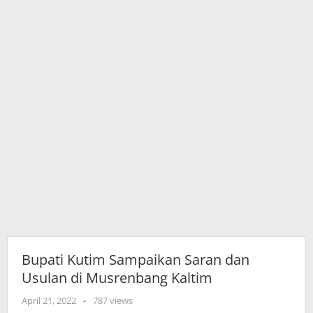
Kaltim
Bupati Kutim Sampaikan Saran dan
Usulan di Musrenbang Kaltim
oleh
April 21, 2022
-
787 views
adminkutim