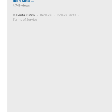
Ikon Kota …
4,749 views
© Berita Kutim
Redaksi
Indeks Berita
Terms of Service