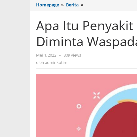
Apa
Homepage
»
Berita
»
Itu
Penyakit
Apa Itu Penyakit
Hepatitis?
Masyarakat
Diminta Waspad
Diminta
Waspada
oleh
Mei 4, 2022
-
809 views
adminkutim
oleh
adminkutim