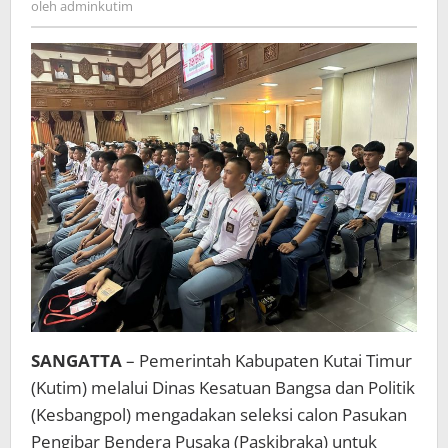
oleh
adminkutim
Ikuti
Seleksi
Calon
Paskibraka
2024
SANGATTA
– Pemerintah Kabupaten Kutai Timur
(Kutim) melalui Dinas Kesatuan Bangsa dan Politik
(Kesbangpol) mengadakan seleksi calon Pasukan
Pengibar Bendera Pusaka (Paskibraka) untuk