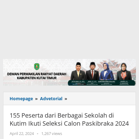
155
Homepage
»
Advetorial
»
Peserta
dari
155 Peserta dari Berbagai Sekolah di
Berbagai
Kutim Ikuti Seleksi Calon Paskibraka 2024
Sekolah
di
oleh
April 22, 2024
-
1,267 views
Kutim
adminkutim