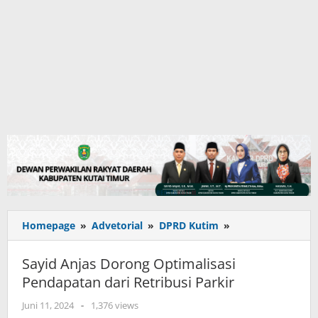
Sayid
Homepage
»
Advetorial
»
DPRD Kutim
»
Anjas
Dorong
Sayid Anjas Dorong Optimalisasi
Optimalisasi
Pendapatan dari Retribusi Parkir
Pendapatan
dari
oleh
Juni 11, 2024
-
1,376 views
Retribusi
adminkutim