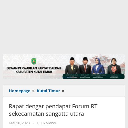
Rapat
Homepage
»
Kutai Timur
»
dengar
pendapat
Rapat dengar pendapat Forum RT
Forum
sekecamatan sangatta utara
RT
sekecamatan
oleh
Mei 16, 2023
-
1,307 views
sangatta
adminkutim