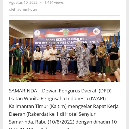
oleh
Agustus 10, 2022
-
1,414 views
adminkutim
oleh
adminkutim
SAMARINDA – Dewan Pengurus Daerah (DPD)
Ikatan Wanita Pengusaha Indonesia (IWAPI)
Kalimantan Timur (Kaltim) menggelar Rapat Kerja
Daerah (Rakerda) ke 1 di Hotel Senyiur
Samarinda, Rabu (10/8/2022) dengan dihadiri 10