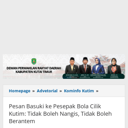
Pesan
Homepage
»
Advetorial
»
Kominfo Kutim
»
Basuki
ke
Pesan Basuki ke Pesepak Bola Cilik
Pesepak
Kutim: Tidak Boleh Nangis, Tidak Boleh
Bola
Berantem
Cilik
Kutim: