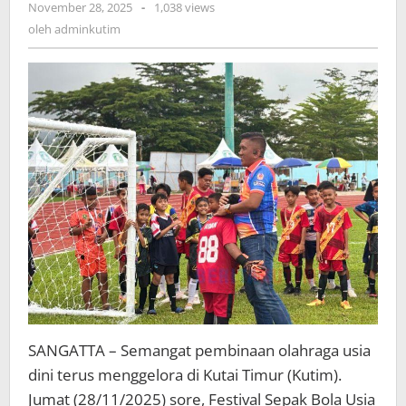
oleh
November 28, 2025
-
1,038 views
Tidak
adminkutim
oleh
adminkutim
Boleh
Nangis,
Tidak
Boleh
Berantem
SANGATTA – Semangat pembinaan olahraga usia
dini terus menggelora di Kutai Timur (Kutim).
Jumat (28/11/2025) sore, Festival Sepak Bola Usia