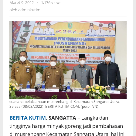
oleh
Maret 9, 2022
-
1,176 views
adminkutim
oleh
adminkutim
suasana pelaksanaan musrenbang di Kecamatan Sangatta Utara.
Selasa (08/03/2022). BERITA KUTIM.COM. (poto. IVN)
BERITA KUTIM
. SANGATTA –
Langka dan
tingginya harga minyak goreng jadi pembahasan
di musrenbang Kecamatan Sangatta Utara, hal ini