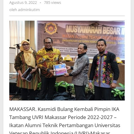
oleh
Agustus 9, 2022
-
785 views
adminkutim
oleh
adminkutim
MAKASSAR. Kasmidi Bulang Kembali Pimpin IKA
Tambang UVRI Makassar Periode 2022-2027 –
Ikatan Alumni Teknik Pertambangan Universitas
Veteran Republik Indonesia (UVRI)-Makasar