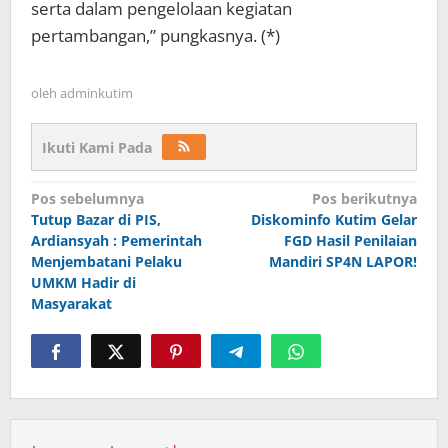
serta dalam pengelolaan kegiatan
pertambangan,” pungkasnya. (*)
oleh
adminkutim
Ikuti Kami Pada
Navigasi
Pos sebelumnya
Pos berikutnya
pos
Tutup Bazar di PIS,
Diskominfo Kutim Gelar
Ardiansyah : Pemerintah
FGD Hasil Penilaian
Menjembatani Pelaku
Mandiri SP4N LAPOR!
UMKM Hadir di
Masyarakat