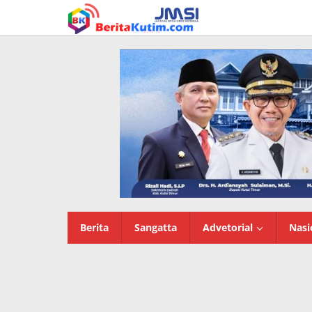
Lewati
ke
konten
Berita
Sangatta
Advetorial
Nasi