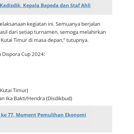
Kadisdik, Kepala Bapeda dan Staf Ahli
elaksanaan kegiatan ini. Semuanya berjalan
asil dari setiap turnamen, semoga melahirkan
Kutai Timur di masa depan,” tutupnya.
n Dispora Cup 2024:
 Kutai Timur)
dan Ika Bakti/Hendra (Disdikbud)
I ke 77, Moment Pemulihan Ekonomi