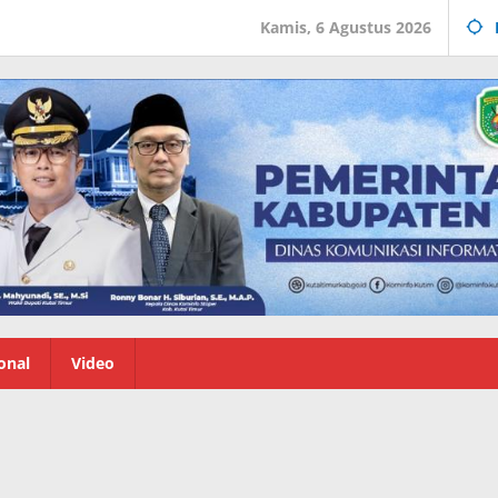
Kamis, 6 Agustus 2026
onal
Video