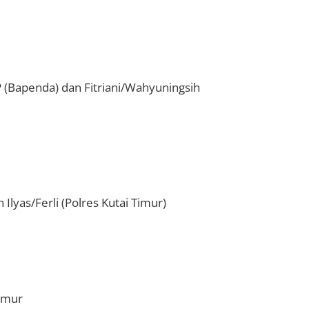
 P (Bapenda) dan Fitriani/Wahyuningsih
Ilyas/Ferli (Polres Kutai Timur)
Timur