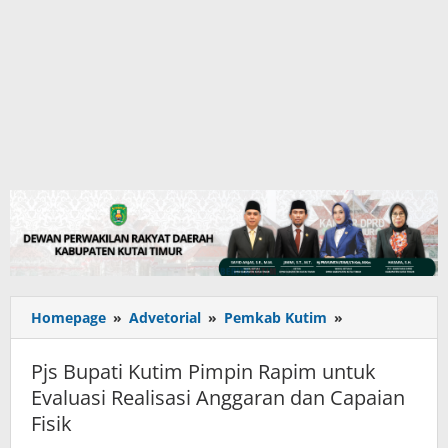
Pjs
Homepage
»
Advetorial
»
Pemkab Kutim
»
Bupati
Kutim
Pjs Bupati Kutim Pimpin Rapim untuk
Pimpin
Evaluasi Realisasi Anggaran dan Capaian
Rapim
Fisik
untuk
Evaluasi