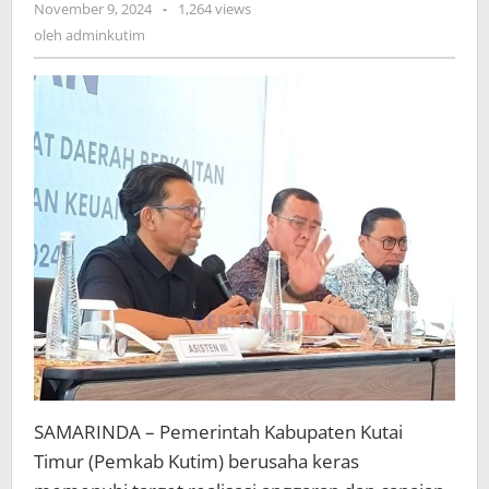
oleh
November 9, 2024
-
1,264 views
Realisasi
adminkutim
oleh
adminkutim
Anggaran
dan
Capaian
Fisik
SAMARINDA – Pemerintah Kabupaten Kutai
Timur (Pemkab Kutim) berusaha keras