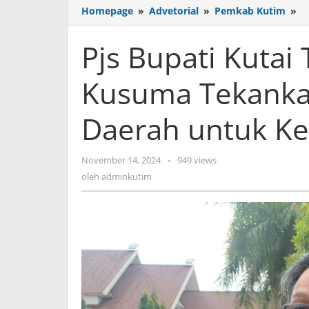
Pj
Homepage
»
Advetorial
»
Pemkab Kutim
»
Bu
Ku
Pjs Bupati Kutai
T
A
Kusuma Tekankan
Ha
K
T
Daerah untuk Ke
Ko
Li
D
oleh
November 14, 2024
-
949 views
u
adminkutim
oleh
adminkutim
Ke
B