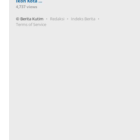
Ikon Kota …
4,737 views
© Berita Kutim
Redaksi
Indeks Berita
Terms of Service