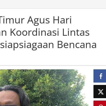
s
pati
tai
 Timur Agus Hari
imur
gus
 Koordinasi Lintas
ri
usuma
ekankan
siapsiagaan Bencana
ordinasi
ntas
aerah
ntuk
siapsiagaan
encana