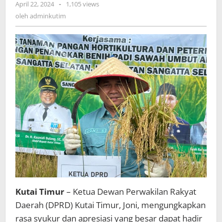
oleh
April 22, 2024
-
1,105 views
adminkutim
oleh
adminkutim
Kutai Timur
– Ketua Dewan Perwakilan Rakyat
Daerah (DPRD) Kutai Timur, Joni, mengungkapkan
rasa syukur dan apresiasi yang besar dapat hadir