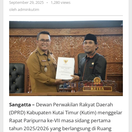
oleh
September 29, 2025
-
1,280 views
adminkutim
oleh
adminkutim
Sangatta –
Dewan Perwakilan Rakyat Daerah
(DPRD) Kabupaten Kutai Timur (Kutim) menggelar
Rapat Paripurna ke-VII masa sidang pertama
tahun 2025/2026 yang berlangsung di Ruang