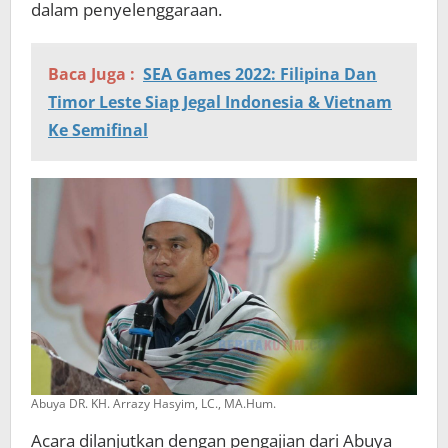
dalam penyelenggaraan.
Baca Juga :
SEA Games 2022: Filipina Dan
Timor Leste Siap Jegal Indonesia & Vietnam
Ke Semifinal
Abuya DR. KH. Arrazy Hasyim, LC., MA.Hum.
Acara dilanjutkan dengan pengajian dari Abuya