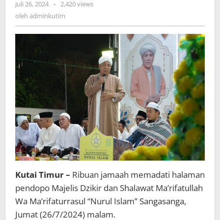
oleh
Juli 26, 2024
-
2,420 views
adminkutim
oleh
adminkutim
Kutai Timur –
Ribuan jamaah memadati halaman
pendopo Majelis Dzikir dan Shalawat Ma’rifatullah
Wa Ma’rifaturrasul “Nurul Islam” Sangasanga,
Jumat (26/7/2024) malam.