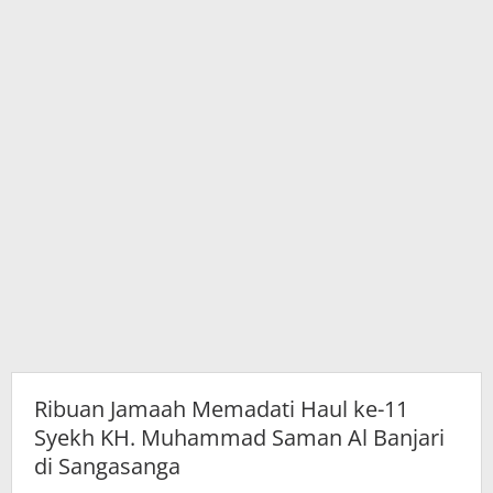
Muhammad
Saman
Al
Banjari
di
Sangasanga
Ribuan Jamaah Memadati Haul ke-11
Syekh KH. Muhammad Saman Al Banjari
di Sangasanga