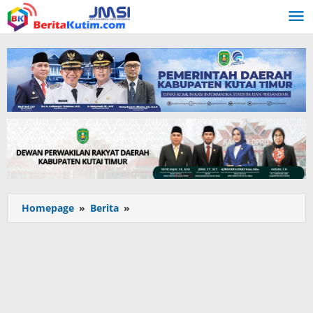
Lewati
ke
konten
Pemerintah
Homepage
»
Berita
»
Masih
Mengkaji
Perencanaan
PTM
di
Kutai
Timur