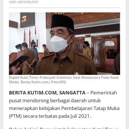
oleh
adminkutim
Bupati Kutai Timur Ardiasyah Sulaiman, Saat Wawancara Pada Awak
Media. Berita Kutim.com ( Poto.IVN)
BERITA KUTIM.COM, SANGATTA
– Pemerintah
pusat mendorong berbagai daerah untuk
menerapkan kebijakan Pembelajaran Tatap Muka
(PTM) secara terbatas pada Juli 2021.