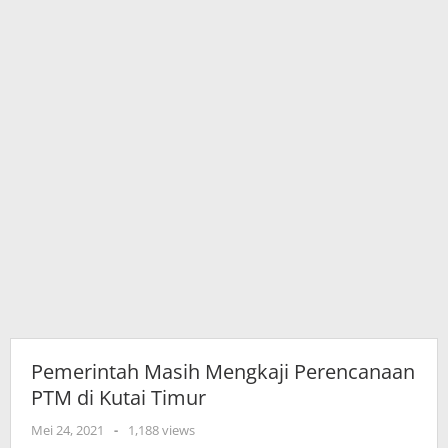
Pemerintah Masih Mengkaji Perencanaan
PTM di Kutai Timur
oleh
Mei 24, 2021
-
1,188 views
adminkutim