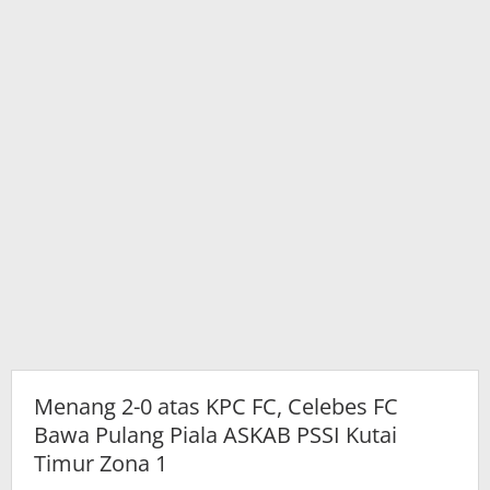
Bawa
Pulang
Piala
ASKAB
PSSI
Kutai
Timur
Zona
1
Menang 2-0 atas KPC FC, Celebes FC
Bawa Pulang Piala ASKAB PSSI Kutai
Timur Zona 1