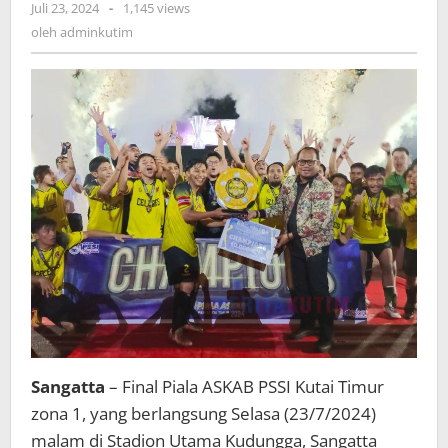
oleh
Juli 23, 2024
-
1,145 views
adminkutim
oleh
adminkutim
Sangatta
– Final Piala ASKAB PSSI Kutai Timur
zona 1, yang berlangsung Selasa (23/7/2024)
malam di Stadion Utama Kudungga, Sangatta