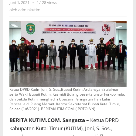
oleh
Juni 1, 2021
-
1,128 views
adminkutim
oleh
adminkutim
Ketua DPRD Kutim Joni, S. Sos.,Bupati Kutim Ardiansyah Sulaiman
serta Wakil Bupati Kutim, Kasmidi Bulang beserta unsur Forkopimda,
dan Sekda Kutim menghadiri Upacara Peringatan Hari Lahir
Pancasila di Ruang Meranti Kantor Sekretariat Bupati Kutai Timur,
Selasa (1/6/2021). BERITAKUTIM.COM. ( POTO.IVN)
BERITA KUTIM.COM. Sangatta –
Ketua DPRD
kabupaten Kutai Timur (KUTIM), Joni, S. Sos.,