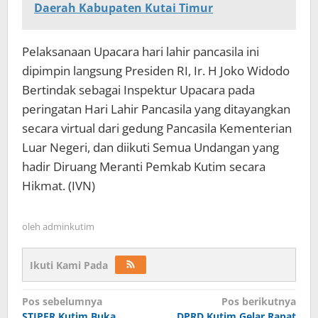
Daerah Kabupaten Kutai Timur
Pelaksanaan Upacara hari lahir pancasila ini
dipimpin langsung Presiden RI, Ir. H Joko Widodo
Bertindak sebagai Inspektur Upacara pada
peringatan Hari Lahir Pancasila yang ditayangkan
secara virtual dari gedung Pancasila Kementerian
Luar Negeri, dan diikuti Semua Undangan yang
hadir Diruang Meranti Pemkab Kutim secara
Hikmat. (IVN)
oleh
adminkutim
Ikuti Kami Pada
Navigasi
Pos sebelumnya
Pos berikutnya
pos
STIPER Kutim Buka
DPRD Kutim Gelar Rapat