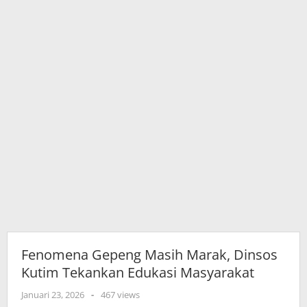
Masyarakat
Fenomena Gepeng Masih Marak, Dinsos
Kutim Tekankan Edukasi Masyarakat
oleh
Januari 23, 2026
-
467 views
adminkutim