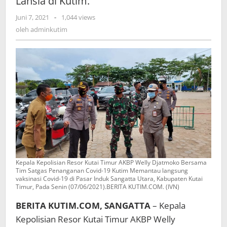
Lansia di Kutim.
oleh
Juni 7, 2021
-
1,044 views
adminkutim
oleh
adminkutim
Kepala Kepolisian Resor Kutai Timur AKBP Welly Djatmoko Bersama
Tim Satgas Penanganan Covid-19 Kutim Memantau langsung
vaksinasi Covid-19 di Pasar Induk Sangatta Utara, Kabupaten Kutai
Timur, Pada Senin (07/06/2021).BERITA KUTIM.COM. (IVN)
BERITA KUTIM.COM, SANGATTA
– Kepala
Kepolisian Resor Kutai Timur AKBP Welly